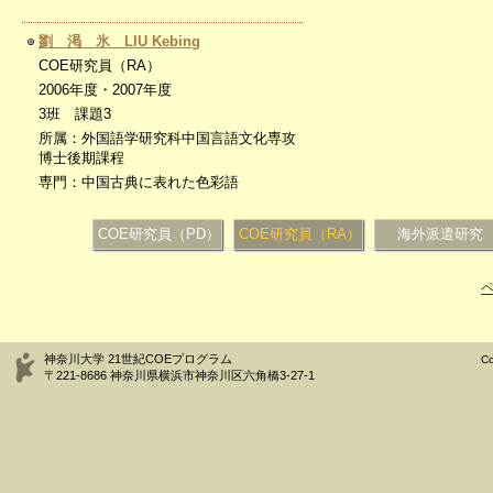
劉 渇 氷 LIU Kebing
COE研究員（RA）
2006年度・2007年度
3班 課題3
所属：外国語学研究科中国言語文化専攻
博士後期課程
専門：中国古典に表れた色彩語
COE研究員（PD）
COE研究員（RA）
海外派遣研究
神奈川大学 21世紀COEプログラム
Co
〒221-8686 神奈川県横浜市神奈川区六角橋3-27-1