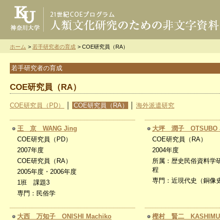
ホーム
>
若手研究者の育成
> COE研究員（RA）
若手研究者の育成
COE研究員（RA）
COE研究員（PD）
│
COE研究員（RA）
│
海外派遣研究
王 京 WANG Jing
大坪 潤子 OTSUBO J
COE研究員（PD）
COE研究員（RA）
2007年度
2004年度
COE研究員（RA）
所属：歴史民俗資料学
程
2005年度・2006年度
専門：近現代史（銅像
1班 課題3
専門：民俗学
大西 万知子 ONISHI Machiko
樫村 賢二 KASHIMURA