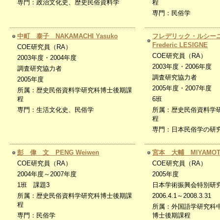
専門：政治文化史、歴史民俗資料学
程
専門：民俗学
中町 泰子 NAKAMACHI Yasuko
フレデリック・ルシ
Frederic LESIGNE
COE研究員（RA）
COE研究員（RA）
2003年度・2004年度
2003年度・2006年度
調査研究協力者
調査研究協力者
2005年度
2005年度・2007年度
所属：歴史民俗資料学研究科博士後期課
程
6班
専門：生活文化史、民俗学
所属：歴史民俗資料学
程
専門：日本民俗学の研
彭 偉 文 PENG Weiwen
宮本 大輔 MIYAMOTO 
COE研究員（RA）
COE研究員（RA）
2004年度～2007年度
2005年度
1班 課題3
日本学術振興会特別研究
所属：歴史民俗資料学研究科博士後期課
2006.4.1～2008.3.31
程
所属：外国語学研究科
専門：民俗学
博士後期課程