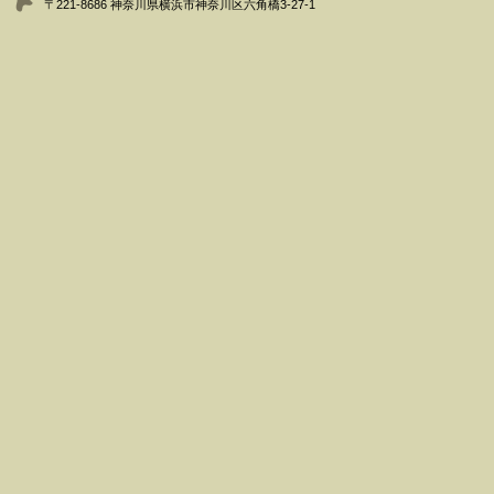
〒221-8686 神奈川県横浜市神奈川区六角橋3-27-1
・
ポスター
・
リーフレット
開催場所：3号館 常民参考室 開室時間：10:00～18:00
入場無料