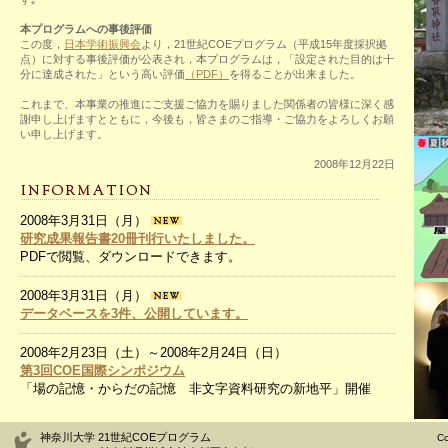
本プログラムへの事後評価
この度，
日本学術振興会
より，21世紀COEプログラム（平成15年度採択拠
点）に対する事後評価が公表され，本プログラムは，「設定された目的は十
分に達成された」という高い評価
（PDF）
を得ることが出来ました。
これまで、本事業の推進にご支援ご協力を賜りました関係者の皆様に深く感
謝申し上げますとともに，今後も，皆さまのご指導・ご協力をよろしくお願
い申し上げます。
2008年12月22日
2008年3月31日（月）
研究成果報告書20冊刊行いたしました。
PDFで閲覧、ダウンロードできます。
2008年3月31日（月）
データベースを3件、公開しています。
2008年2月23日（土）～2008年2月24日（日）
第3回COE国際シンポジウム
「場の記憶・からだの記憶 非文字資料研究の新地平」開催
2008年2月23日（土）～2008年2月24日（日）
神奈川大学 21世紀COEプログラム
Co
実験展示班 「あるく －身体の記憶－」開催