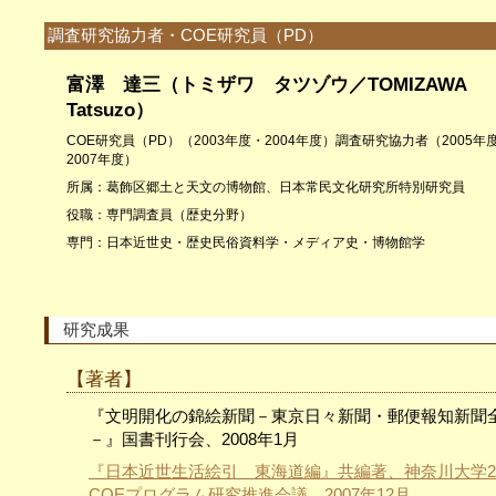
調査研究協力者・COE研究員（PD）
富澤 達三（トミザワ タツゾウ／T
OMIZAWA
Tatsuzo）
COE研究員（PD）（2003年度・2004年度）調査研究協力者（2005年
2007年度）
所属：葛飾区郷土と天文の博物館、日本常民文化研究所特別研究員
役職：専門調査員（歴史分野）
専門：日本近世史・歴史民俗資料学・メディア史・博物館学
研究成果
【著者】
『文明開化の錦絵新聞－東京日々新聞・郵便報知新聞
－』国書刊行会、2008年1月
『日本近世生活絵引 東海道編』共編著、神奈川大学2
COEプログラム研究推進会議、2007年12月