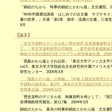
『錦絵のちから 時事的錦絵とかわら版』文生書院、20
『NHK学園通信講座・はじめての古文書 サブテキス
書の世界」』共著「第2章 都市・流通の文書」三省堂、
8月
【論文】
「非文字資料のデジタル化と歴史研究 近世画像資料を
て」『非文字資料研究の可能性 －若手研究者成果論
神奈川大学21世紀COEプログラム研究推進会議、2008
「黒船かわら版とそれ以前」『東京大学アメリカ太平
vol.5、東京大学大学院総合文化研究所付属アメリカ太
研究センター、2005年3月
「『黒船かわら版』の情報」『年報 人類文化研究のた
字資料の体系化』第2号、神奈川大学21世紀COEプロ
究推進会議、2004年12月
「歴史資料のデジタル化 画像資料を例として」『国
俗博物館研究報告』第117集、2004年3月
錦絵のちから 幕末の時事的錦絵とかわら版 文生書院 