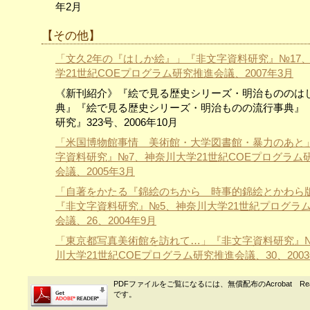
年2月
【その他】
「文久2年の『はしか絵』」『非文字資料研究』№17
学21世紀COEプログラム研究推進会議、2007年3月
《新刊紹介》『絵で見る歴史シリーズ・明治もののは
典』『絵で見る歴史シリーズ・明治ものの流行事典』
研究』323号、2006年10月
「米国博物館事情 美術館・大学図書館・暴力のあと
字資料研究』№7、神奈川大学21世紀COEプログラム
会議、2005年3月
「自著をかたる『錦絵のちから 時事的錦絵とかわら
『非文字資料研究』№5、神奈川大学21世紀プログラ
会議、26、2004年9月
「東京都写真美術館を訪れて…」『非文字資料研究』
川大学21世紀COEプログラム研究推進会議、30、2003
PDFファイルをご覧になるには、無償配布のAcrobat Re
です。