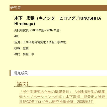
研究者
木下 宏揚（キノシタ ヒロツグ／KINOSHITA
Hirotsugu）
共同研究員（2003年度～2007年度）
4班
所属：工学研究科電気電子情報工学専攻
役職：教授
専門：情報工学
研究成果
【論文】
「民俗学研究のための情報発信」『地域情報学の構築
知のイノベーションヘの道』木下宏揚、能登正人神奈川
世紀COEプログラム研究推進会議、2008年3月