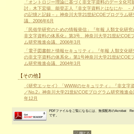
「オントロジー理論に基づく非文字資料のデータ化可
討」木下宏揚、能登正人『非文字資料とはなにか －
の記憶と記録－』神奈川大学21世紀COEプログラム研
議、2006年6月
「民俗学研究のための情報発信」『年報 人類文化研究
非文字資料の体系化』第3号、神奈川大学21世紀COE
ム研究推進会議、2006年3月
「電子図書館と情報セキュリティ」『年報 人類文化研
の非文字資料の体系化』第1号神奈川大学21世紀COE
ム研究推進会議、2004年3月
【その他】
《研究エッセイ》「WWWのセキュリティ」『非文字
／No.2』神奈川大学21世紀COEプログラム研究推進会議
年12月
PDFファイルをご覧になるには、無償配布のAcrobat Re
です。