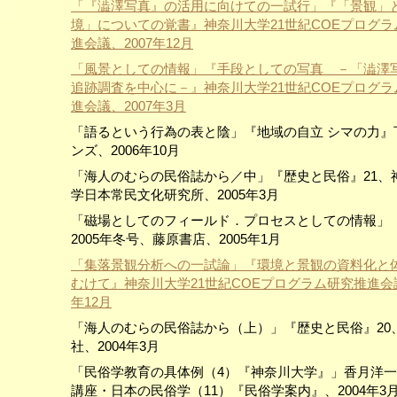
「『澁澤写真』の活用に向けての一試行」『「景観」
境」についての覚書』神奈川大学21世紀COEプログラ
進会議、2007年12月
「風景としての情報」『手段としての写真 －「澁澤
追跡調査を中心に－』神奈川大学21世紀COEプログラ
進会議、2007年3月
「語るという行為の表と陰」『地域の自立 シマの力』
ンズ、2006年10月
「海人のむらの民俗誌から／中」『歴史と民俗』21、
学日本常民文化研究所、2005年3月
「磁場としてのフィールド．プロセスとしての情報」
2005年冬号、藤原書店、2005年1月
「集落景観分析への一試論」『環境と景観の資料化と
むけて』神奈川大学21世紀COEプログラム研究推進会議
年12月
「海人のむらの民俗誌から（上）」『歴史と民俗』20
社、2004年3月
「民俗学教育の具体例（4）『神奈川大学』」香月洋
講座・日本の民俗学（11）『民俗学案内』、2004年3