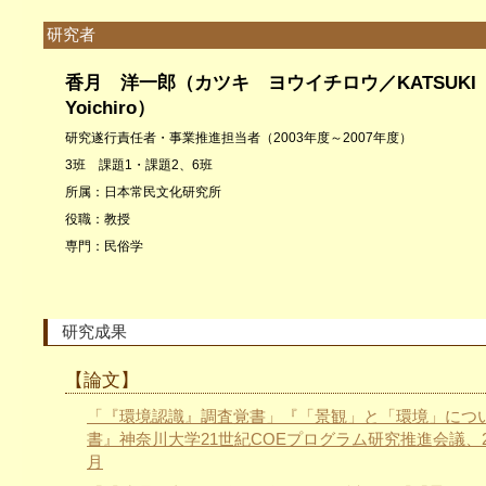
研究者
香月 洋一郎（カツキ ヨウイチロウ／KATSUKI
Yoichiro）
研究遂行責任者・事業推進担当者（2003年度～2007年度）
3班 課題1・課題2、6班
所属：日本常民文化研究所
役職：教授
専門：民俗学
研究成果
【論文】
「『環境認識』調査覚書」『「景観」と「環境」につ
書』神奈川大学21世紀COEプログラム研究推進会議、20
月