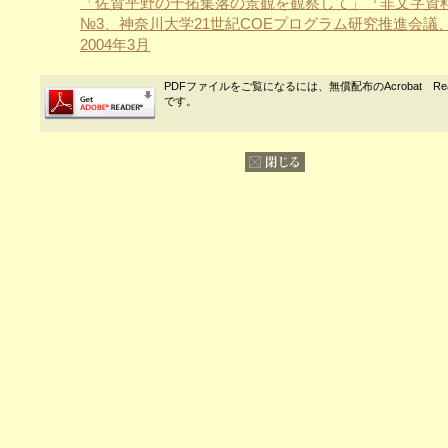
「佐賀平野の干拓集落の景観を観察して」『非文字資
№3、神奈川大学21世紀COEプログラム研究推進会議、
2004年3月
PDFファイルをご覧になるには、無償配布のAcrobat Re
です。