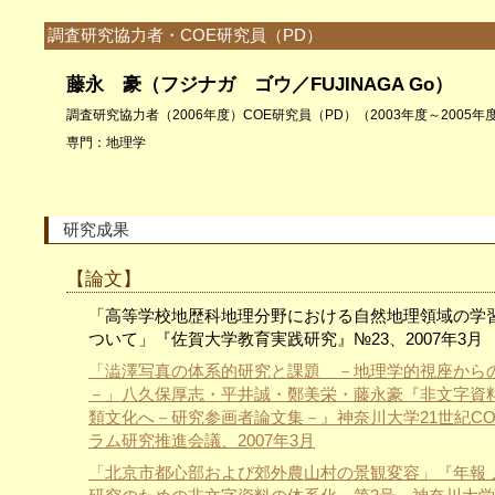
調査研究協力者・COE研究員（PD）
藤永 豪（フジナガ ゴウ／F
UJINAGA
Go）
調査研究協力者（2006年度）COE研究員（PD）（2003年度～2005年
専門：地理学
研究成果
【論文】
「高等学校地歴科地理分野における自然地理領域の学
ついて」『佐賀大学教育実践研究』№23、2007年3月
「澁澤写真の体系的研究と課題 －地理学的視座から
－」八久保厚志・平井誠・鄭美栄・藤永豪『非文字資
類文化へ－研究参画者論文集－』神奈川大学21世紀CO
ラム研究推進会議、2007年3月
「北京市都心部および郊外農山村の景観変容」『年報 