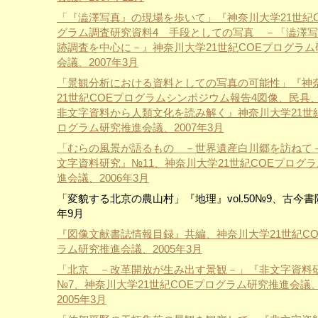
「『澁澤写真』の現場を歩いて」『神奈川大学21世紀C
グラム調査研究資料4 手段としての写真 －「澁澤
跡調査を中心に－』神奈川大学21世紀COEプログラム
会議、2007年3月
「景観分析における資料としての写真の可能性」『神
21世紀COEプログラムシンポジウム報告4図像、民具
非文字資料から人類文化を読み解く』神奈川大学21世紀
ログラム研究推進会議、2007年3月
「むらの風景が語るもの －世界遺産白川郷を訪ねて
文字資料研究』№11、神奈川大学21世紀COEプログ
進会議、2006年3月
「変貌する北京の農山村」『地理』vol.50№9、古今書院
年9月
『図像文献書誌情報目録』共編、神奈川大学21世紀CO
ラム研究推進会議、2005年3月
「北京 －改革開放が生み出す景観－」『非文字資料
№7、神奈川大学21世紀COEプログラム研究推進会議、
2005年3月