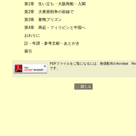
第1章 生い立ち・大阪商船・入閣
第2章 大東亜戦争の前線で
第3章 巣鴨プリズン
第4章 再起－フィリピンと中国へ
おわりに
註・年譜・参考文献・あとがき
索引
PDFファイルをご覧になるには、無償配布のAcrobat Re
です。