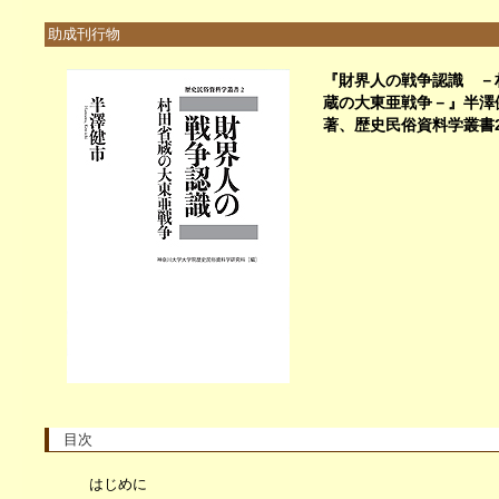
助成刊行物
『財界人の戦争認識 －
蔵の大東亜戦争－』半澤
著、歴史民俗資料学叢書
目次
はじめに