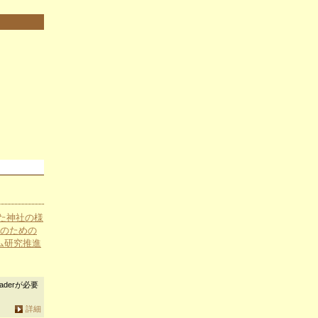
た神社の様
究のための
ム研究推進
aderが必要
詳細