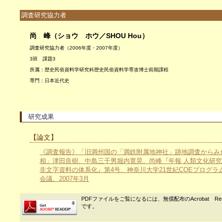
調査研究協力者
尚 峰（ショウ ホウ／SHOU Hou）
調査研究協力者（2006年度・2007年度）
3班 課題3
所属：歴史民俗資料学研究科歴史民俗資料学専攻博士前期課程
専門：日本近代史
研究成果
【論文】
《調査報告》「旧満州国の「満鉄附属地神社」跡地調査からみ
相」津田良樹、中島三千男堀内寛晃、尚峰『年報 人類文化研
非文字資料の体系化』第4号、神奈川大学21世紀COEプログラ
会議、2007年3月
PDFファイルをご覧になるには、無償配布のAcrobat Re
です。