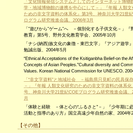
「文化情報発信システムとしてのインターネット博物
学・地域博物館の連携を中心にして－」『年報 人類文
ための非文字資料の体系化』第3号、神奈川大学21世紀
ログラム研究推進会議、2006年3月
「"遊びから"ゲーム"へ －個別化する子供文化－」『
教育』第5号、野外文化教育学会、2005年10月
「ナシ(納西)族文化の象徴・東巴文字」『アジア遊学』N
勉誠出版、2004年5月
“Ethnical Acceptations of the Ksitiganbha Belief-on the Aft
Concepts of Asian Peoples.”Cultural diversity and Com
Values. Korean National Commission for UNESCO. 2
「“非文字資料”と地域社会 －福島県只見町の民具保
－」『年報 人類文化研究のための非文字資料の体系化
号、神奈川大学21世紀COEプログラム研究推進会議、20
月
「体験と経験 －体と心の“ふるさと”－」『少年期に
活動と指導のあり方』国立高遠少年自然の家、2004年
【その他】