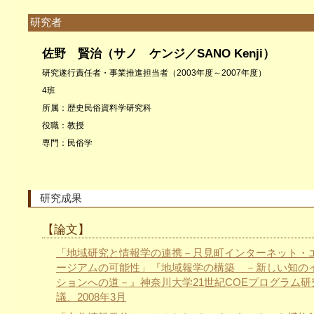
研究者
佐野 賢治（サノ ケンジ／SANO Kenji）
研究遂行責任者・事業推進担当者（2003年度～2007年度）
4班
所属：歴史民俗資料学研究科
役職：教授
専門：民俗学
研究成果
【論文】
「地域研究と情報学の連携－只見町インターネット・
ージアムの可能性」『地域報学の構築 －新しい知の
ションへの道－』神奈川大学21世紀COEプログラム研
議、2008年3月