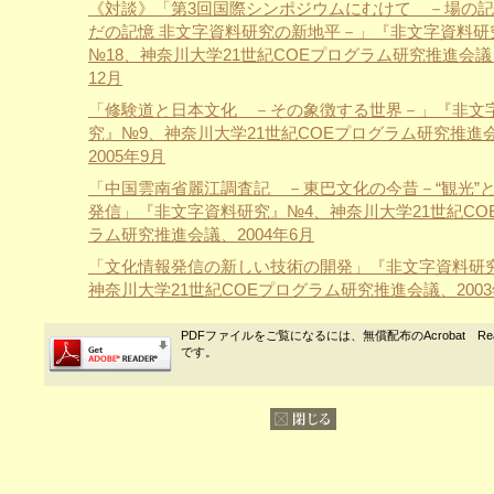
《対談》「第3回国際シンポジウムにむけて －場の
だの記憶 非文字資料研究の新地平－」『非文字資料研
№18、神奈川大学21世紀COEプログラム研究推進会議、
12月
「修験道と日本文化 －その象徴する世界－」『非文
究』№9、神奈川大学21世紀COEプログラム研究推進
2005年9月
「中国雲南省麗江調査記 －東巴文化の今昔－“観光”
発信」『非文字資料研究』№4、神奈川大学21世紀CO
ラム研究推進会議、2004年6月
「文化情報発信の新しい技術の開発」『非文字資料研
神奈川大学21世紀COEプログラム研究推進会議、2003
PDFファイルをご覧になるには、無償配布のAcrobat Re
です。