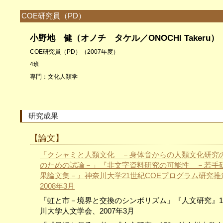
COE研究員（PD）
小野地 健（オノチ タケル／O
NOCHI
Takeru）
COE研究員（PD）（2007年度）
4班
専門：文化人類学
研究成果
【論文】
「クシャミと人類文化 －身体音からの人類文化研究
のための試論－」『非文字資料研究の可能性 －若手
果論文集－』神奈川大学21世紀COEプログラム研究推
2008年3月
「虹と市－境界と交換のシンボリズム」『人文研究』1
川大学人文学会、2007年3月