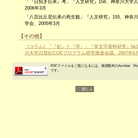
「『日招き伝承』考」『人文研究』158、神奈川大学
2006年3月
「八百比丘尼伝承の死生観」『人文研究』155、神奈
学会、2005年3月
【その他】
《コラム》「『虹』と『市』」『非文字資料研究』№1
川大学21世紀COEプログラム研究推進会議、2007年6
PDFファイルをご覧になるには、無償配布のAcrobat Re
です。