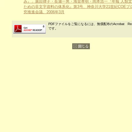
み』」廣田律子・長瀬一男・海賀孝明・岡本浩一『年報 人類
ための非文字資料の体系化』第3号、神奈川大学21世紀COEプ
究推進会議、2006年3月
PDFファイルをご覧になるには、無償配布のAcrobat Re
です。