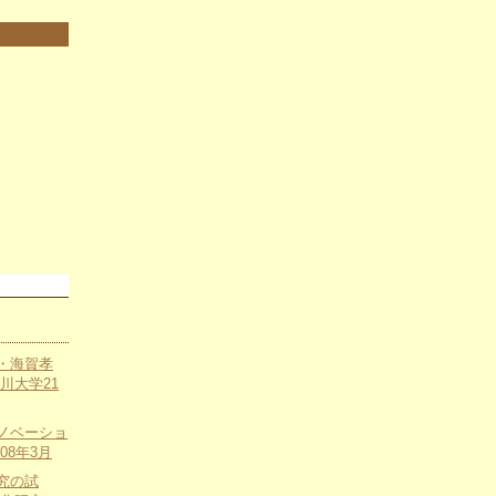
・海賀孝
川大学21
ノベーショ
08年3月
究の試