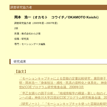
調査研究協力者
岡本 浩一（オカモト コウイチ／OKAMOTO Koichi）
調査研究協力者（2005年度～2007年度）
2班
所属：株式会社わらび座
役職：研究員
専門：モーションデータ編集
研究成果
【論文】
「モーションキャプチャによる芸能の定量比較研究」廣田律子
明・岡本浩一『身体技法・感性・民具の資料化と体系化』 神奈
世紀COEプログラム研究推進会議、2008年3月
「早乙女踊りの因子分析」『地域情報学の構築－新しい知のイ
ンヘの道』神奈川大学21世紀COEプログラム研究推進会議、20
《研究ノート》「『モーションキャプチャを使った芸能比較研