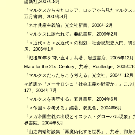
論新社,2007年8月
『マルクスからみたロシア、ロシアから見たマルクス
五月書房、2007年4月
『ネオ共産主義論』光文社新書、2006年2月
『マルクスに誘われて』亜紀書房、2006年2月
『＜近代＞と＜反近代＞の相剋－社会思想史入門』御
房、2006年1月
『戦後60年を問い直す』共著、岩波書店、2005年12月
Marx for the 21st Century、共著、Routledge、2005年
『マルクスだったらこう考える』光文社、2004年12月
≪監訳≫『メーサロシュ「社会主義か野蛮か」』こぶ
177、2004年7月
『マルクスを再読する』五月書房、2004年6月
『＜帝国＞を考える』編著、双風舎、2004年6月
『メガ帝国主義の出現とイスラム・グローバル現象』
界書院、2004年5月
『山之内靖対談集「再魔術化する世界」』共著、御茶