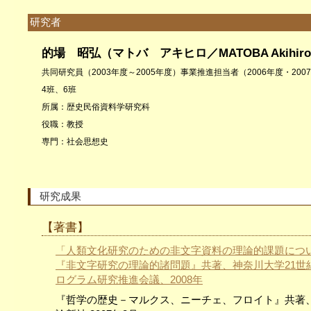
研究者
的場 昭弘（マトバ アキヒロ／MATOBA Akihir
共同研究員（2003年度～2005年度）事業推進担当者（2006年度・200
4班、6班
所属：歴史民俗資料学研究科
役職：教授
専門：社会思想史
研究成果
【著書】
「人類文化研究のための非文字資料の理論的課題につ
『非文字研究の理論的諸問題』共著、神奈川大学21世紀
ログラム研究推進会議、2008年
『哲学の歴史－マルクス、ニーチェ、フロイト』共著