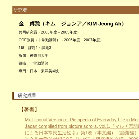
研究者
金 貞我（キム ジョンア／KIM Jeong Ah）
共同研究員（2003年度～2005年度）
COE教員（非常勤講師）（2006年度・2007年度）
1班 課題1・課題3
所属：神奈川大学
役職：非常勤講師
専門：日本・東洋美術史
研究成果
【著書】
Multilingual Version of Pictopedia of Everyday Life in Me
Japan compiled from picture scrolls, vol.1,『マル
による日本常民生活絵引』第1巻（本文編）（語彙編