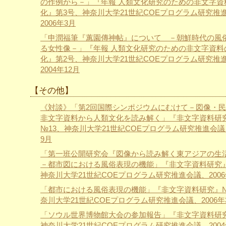
の作例から－」『年報 人類文化研究のための非文字資
化』第3号、神奈川大学21世紀COEプログラム研究推
2006年3月
「申潤福筆『蕙園傳神帖』について －朝鮮時代の風
る女性像－」『年報 人類文化研究のための非文字資料
化』第2号、神奈川大学21世紀COEプログラム研究推
2004年12月
【その他】
《対談》「第2回国際シンポジウムにむけて－図像・
非文字資料から人類文化を読み解く」『非文字資料研
№13、神奈川大学21世紀COEプログラム研究推進会議、
9月
「第一班公開研究会『図像から読み解く東アジアの生
－都市図における風俗表現の機能」『非文字資料研究』
神奈川大学21世紀COEプログラム研究推進会議、2006
「都市における風俗表現の機能」『非文字資料研究』№
奈川大学21世紀COEプログラム研究推進会議、2006年
「ソウル世界博物館大会の参加報告」『非文字資料研
神奈川大学21世紀COEプログラム研究推進会議、2004