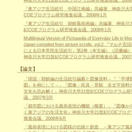
神奈川大学21世紀COEプログラム研究推進会議、2008
『東アジア生活絵引 中国江南編』共編著、神奈川大学
COEプログラム研究推進会議、2008年1月
『東アジア生活絵引 朝鮮風俗画編』共編著、神奈川大
紀COEプログラム研究推進会議、2008年1月
Multilingual Version of Pictopedia of Everyday Life in Me
Japan compiled from picture scrolls, vol.2,『マル
による日本常民生活絵引』第2巻（本文編）（語彙編
神奈川大学21世紀COEプログラム研究推進会議、2007
【論文】
「韓国・朝鮮編の生活絵引編纂と図像資料－『「平壌
図』を例にして－」『図像・民具・景観 非文字資料
文化を読み解く』神奈川大学21世紀COEプログラム研
議、2007年3月
「都市図における風俗表現の機能（概要）」『図像か
く東アジアの生活文化』神奈川大学21世紀COEプログ
推進会議、2006年6月
「風俗表現における図様の伝統と創造 －東アジア風