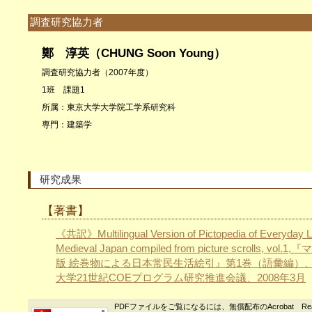
調査研究協力者
鄭 淳英（CHUNG Soon Young）
調査研究協力者（2007年度）
1班 課題1
所属：東京大学大学院工学系研究科
専門：建築学
研究成果
【著書】
《共訳》Multilingual Version of Pictopedia of Everyday Li
Medieval Japan compiled from picture scrolls, vol
版 絵巻物による日本常民生活絵引』第1巻（語彙編）
大学21世紀COEプログラム研究推進会議、2008年3月
PDFファイルをご覧になるには、無償配布のAcrobat Re